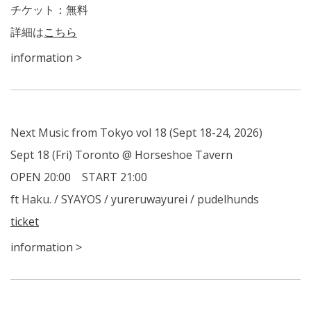
チケット：無料
詳細は
こちら
information >
Next Music from Tokyo vol 18 (Sept 18-24, 2026)
Sept 18 (Fri) Toronto @ Horseshoe Tavern
OPEN 20:00 START 21:00
ft Haku. / SYAYOS / yureruwayurei / pudelhunds
ticket
information >