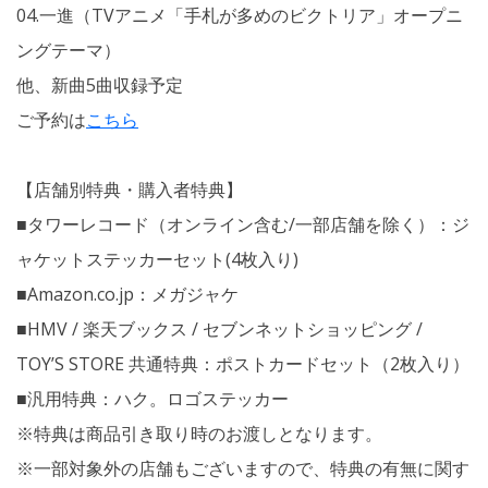
04.一進（
TV
アニメ「手札が多めのビクトリア」オープニ
ングテーマ）
他、新曲5曲収録予定
ご予約は
こちら
【店舗別特典・購入者特典】
■タワーレコード（オンライン含む/一部店舗を除く）：ジ
ャケットステッカーセット(4枚入り)
■Amazon.co.jp：メガジャケ
■HMV / 楽天ブックス / セブンネットショッピング /
TOY’S STORE 共通特典：ポストカードセット（2枚入り）
■汎用特典：ハク。ロゴステッカー
※特典は商品引き取り時のお渡しとなります。
※一部対象外の店舗もございますので、特典の有無に関す