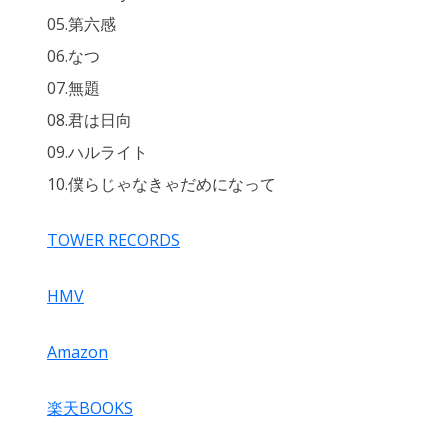
05.第六感
06.なつ
07.無題
08.君は日向
09.ハルライト
10.僕らじゃなきゃだめになって
TOWER RECORDS
HMV
Amazon
楽天BOOKS