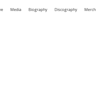
ve
Media
Biography
Discography
Merch