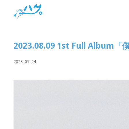
Skip
to
content
2023.08.09 1st Full 
2023. 07. 24